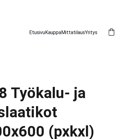
Etusivu
Kauppa
Mittatilaus
Yritys
8 Työkalu- ja
slaatikot
0x600 (pxkxl)