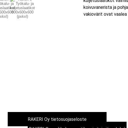
kuljetuslaatikot valm
koivuvanerista ja poh
vakiovärit ovat vaalea 
SÄHKÖPOSTI
myynti@rakeri.fi
RAKERI Oy tietosuojaseloste