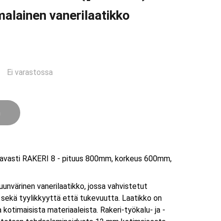
alainen vanerilaatikko
Ei varastossa
n
aavasti RAKERI 8 - pituus 800mm, korkeus 600mm,
unvärinen vanerilaatikko, jossa vahvistetut
 sekä tyylikkyyttä että tukevuutta. Laatikko on
otimaisista materiaaleista. Rakeri-työkalu- ja -