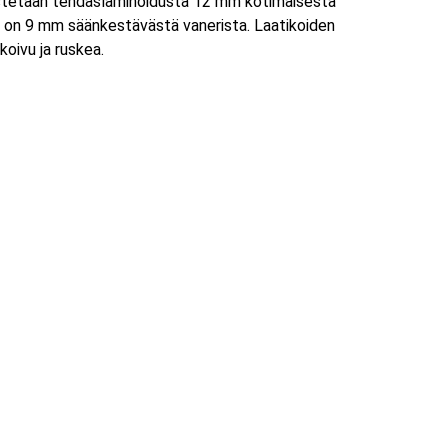
istetaan tehdaslaminoidusta 12 mm kotimaisesta
ja on 9 mm säänkestävästä vanerista. Laatikoiden
koivu ja ruskea.
PUHELIN
+358 44 7311547