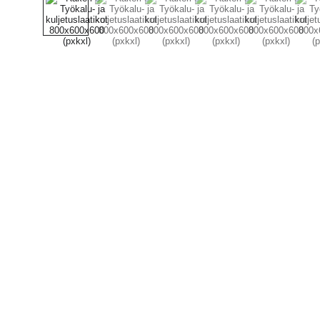
YHTEYSTIEDOT
Ota yhteyttä, autamme mielellämme.